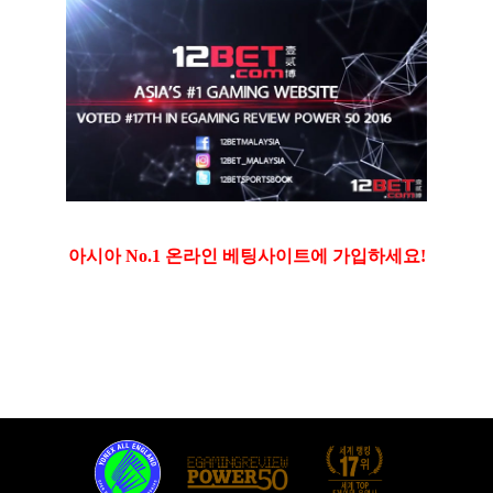
아시아 No.1 온라인 베팅사이트에 가입하세요!