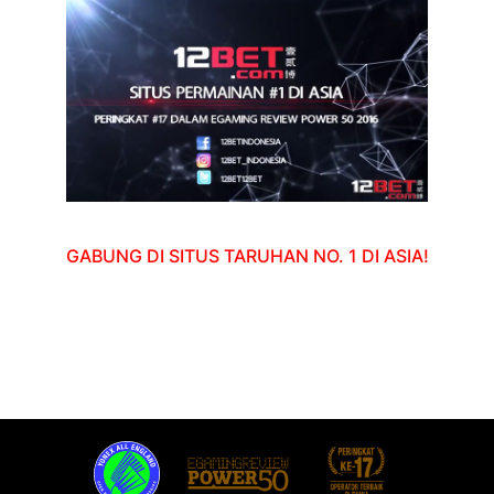
GABUNG DI SITUS TARUHAN NO. 1 DI ASIA!