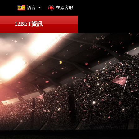
在線客服
語言
12BET資訊