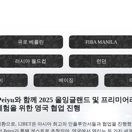
유로 베를린
FIBA MANILA
러시아 월드컵
런던
이
베이징
a 및 Peiyu와 함께 2025 올잉글랜드 및 프리미어
체험을 위한 영국 협업 진행
환으로, 12BET은 아시아 최고의 인플루언서들과 협업을 진행
시아의 Peiyu가 특별 게스트로 초청되어, 영국에서 열리는 두 가지 세