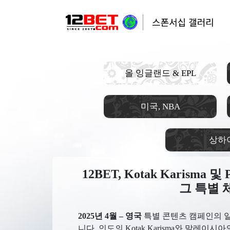
올 잉글랜드 & EPL
미국, NBA
상하
12BET, Kotak Karism
그 특별 
2025년 4월 – 영국
특별 콘텐츠 캠페인의 일
니다. 인도의 Kotak Karisma와 말레이