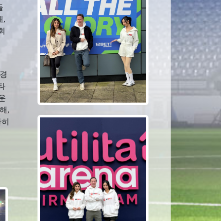
들
,
회
 경
타
운
해,
란히