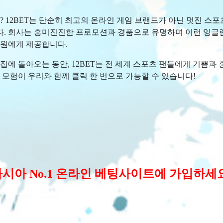
? 12BET는 단순히 최고의 온라인 게임 브랜드가 아닌 멋진 스포
. 회사는 흥미진진한 프로모션과 경품으로 유명하며 이런 잉글
회원에게 제공합니다.
에 돌아오는 동안, 12BET는 전 세계 스포츠 팬들에게 기쁨과 
 모험이 우리와 함께 클릭 한 번으로 가능할 수 있습니다!
시아 No.1 온라인 베팅사이트에 가입하세