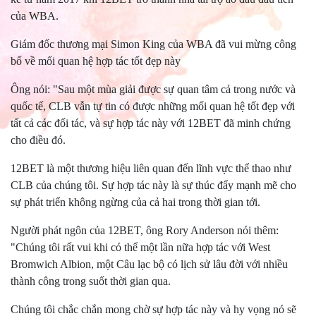
của WBA.
Giám đốc thương mại Simon King của WBA đã vui mừng công
bố về mối quan hệ hợp tác tốt đẹp này
Ông nói: "Sau một mùa giải được sự quan tâm cả trong nước và
quốc tế, CLB vẫn tự tin có được những mối quan hệ tốt đẹp với
tất cả các đối tác, và sự hợp tác này với 12BET đã minh chứng
cho điều đó.
12BET là một thương hiệu liên quan đến lĩnh vực thể thao như
CLB của chúng tôi. Sự hợp tác này là sự thúc đẩy mạnh mẽ cho
sự phát triển không ngừng của cả hai trong thời gian tới.
Người phát ngôn của 12BET, ông Rory Anderson nói thêm:
"Chúng tôi rất vui khi có thể một lần nữa hợp tác với West
Bromwich Albion, một Câu lạc bộ có lịch sử lâu đời với nhiều
thành công trong suốt thời gian qua.
Chúng tôi chắc chắn mong chờ sự hợp tác này và hy vọng nó sẽ