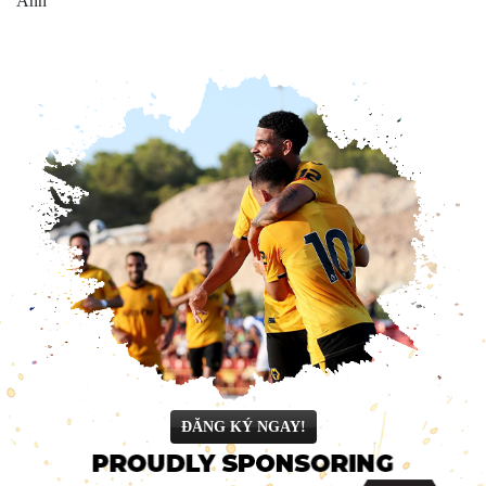
Anh"
ĐĂNG KÝ NGAY!