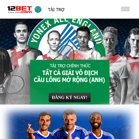
ĐĂNG KÝ NGAY!