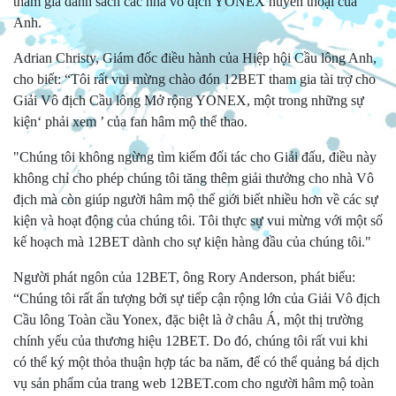
tham gia danh sách các nhà vô địch YONEX huyền thoại của
Anh.
Adrian Christy, Giám đốc điều hành của Hiệp hội Cầu lông Anh,
cho biết: “Tôi rất vui mừng chào đón 12BET tham gia tài trợ cho
Giải Vô địch Cầu lông Mở rộng YONEX, một trong những sự
kiện‘ phải xem ’ của fan hâm mộ thể thao.
"Chúng tôi không ngừng tìm kiếm đối tác cho Giải đấu, điều này
không chỉ cho phép chúng tôi tăng thêm giải thưởng cho nhà Vô
địch mà còn giúp người hâm mộ thế giới biết nhiều hơn về các sự
kiện và hoạt động của chúng tôi. Tôi thực sự vui mừng với một số
kế hoạch mà 12BET dành cho sự kiện hàng đầu của chúng tôi."
Người phát ngôn của 12BET, ông Rory Anderson, phát biểu:
“Chúng tôi rất ấn tượng bởi sự tiếp cận rộng lớn của Giải Vô địch
Cầu lông Toàn cầu Yonex, đặc biệt là ở châu Á, một thị trường
chính yếu của thương hiệu 12BET. Do đó, chúng tôi rất vui khi
có thể ký một thỏa thuận hợp tác ba năm, để có thể quảng bá dịch
vụ sản phẩm của trang web 12BET.com cho người hâm mộ toàn