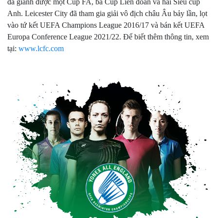
đã giành được một Cúp FA, ba Cúp Liên đoàn và hai Siêu cúp
Anh. Leicester City đã tham gia giải vô địch châu Âu bảy lần, lọt
vào tứ kết UEFA Champions League 2016/17 và bán kết UEFA
Europa Conference League 2021/22. Để biết thêm thông tin, xem
tại:
www.lcfc.com