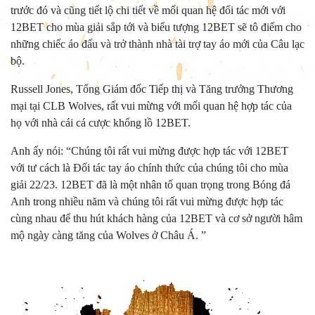
trước đó và cũng tiết lộ chi tiết về mối quan hệ đối tác mới với
12BET cho mùa giải sắp tới và biểu tượng 12BET sẽ tô điểm cho
những chiếc áo đấu và trở thành nhà tài trợ tay áo mới của Câu lạc
bộ.
Russell Jones, Tổng Giám đốc Tiếp thị và Tăng trưởng Thương
mại tại CLB Wolves, rất vui mừng với mối quan hệ hợp tác của
họ với nhà cái cá cược khổng lồ 12BET.
Anh ấy nói: “Chúng tôi rất vui mừng được hợp tác với 12BET
với tư cách là Đối tác tay áo chính thức của chúng tôi cho mùa
giải 22/23. 12BET đã là một nhân tố quan trọng trong Bóng đá
Anh trong nhiều năm và chúng tôi rất vui mừng được hợp tác
cùng nhau để thu hút khách hàng của 12BET và cơ sở người hâm
mộ ngày càng tăng của Wolves ở Châu Á. ”