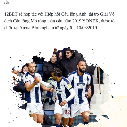
cầu”.
12BET sẽ hợp tác với Hiệp hội Cầu lông Anh, tài trợ Giải Vô
địch Cầu lông Mở rộng toàn cầu năm 2019 YONEX, được tổ
chức tại Arena Birmingham từ ngày 6 – 10/03/2019.